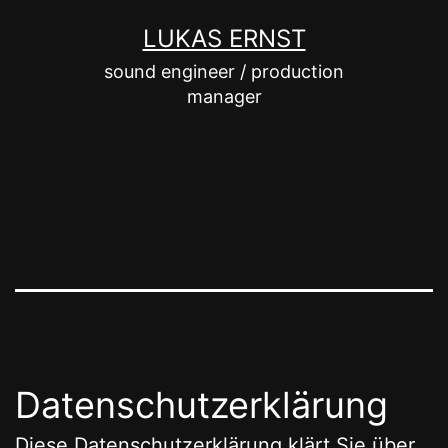
Zum
LUKAS ERNST
Inhalt
sound engineer / production
springen
manager
Datenschutzerklärung
Diese Datenschutzerklärung klärt Sie über